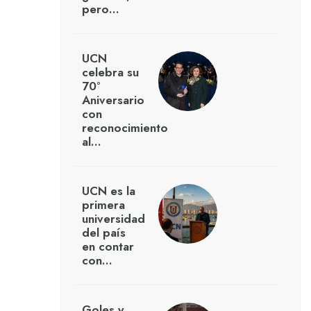
pero…
UCN
celebra su
70°
Aniversario
con
reconocimiento
al…
UCN es la
primera
universidad
del país
en contar
con…
Goles y