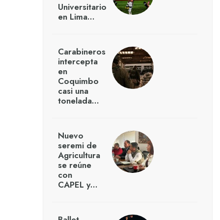
Universitario
en Lima…
Carabineros
intercepta
en
Coquimbo
casi una
tonelada…
Nuevo
seremi de
Agricultura
se reúne
con
CAPEL y…
Ballet