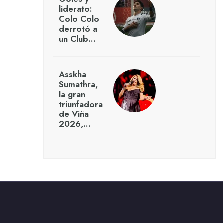
liderato:
Colo Colo
derrotó a
un Club…
Asskha
Sumathra,
la gran
triunfadora
de Viña
2026,…