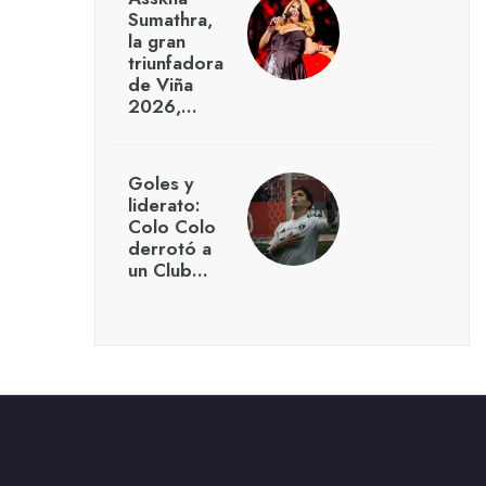
Sumathra,
la gran
triunfadora
de Viña
2026,…
Goles y
liderato:
Colo Colo
derrotó a
un Club…