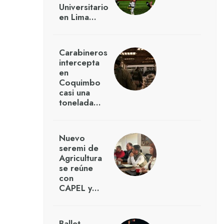
Universitario
en Lima…
Carabineros
intercepta
en
Coquimbo
casi una
tonelada…
Nuevo
seremi de
Agricultura
se reúne
con
CAPEL y…
Ballet