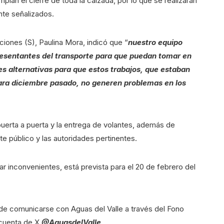
plan el cierre de toda la calzada, por lo que se realizarán
nte señalizados.
ones (S), Paulina Mora, indicó que “
nuestro equipo
resentantes del transporte para que puedan tomar en
les alternativas para que estos trabajos, que estaban
para diciembre pasado, no generen problemas en los
puerta a puerta y la entrega de volantes, además de
e público y las autoridades pertinentes.
r inconvenientes, está prevista para el 20 de febrero del
de comunicarse con Aguas del Valle a través del Fono
 cuenta de X
@AguasdelValle
.