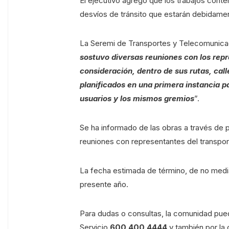
El ejecutivo agregó que los trabajos contem
desvíos de tránsito que estarán debidame
La Seremi de Transportes y Telecomunicaci
sostuvo diversas reuniones con los rep
consideración, dentro de sus rutas, cal
planificados en una primera instancia 
usuarios y los mismos gremios
”.
Se ha informado de las obras a través de 
reuniones con representantes del transport
La fecha estimada de término, de no media
presente año.
Para dudas o consultas, la comunidad pue
Servicio
600 400 4444
y también por la