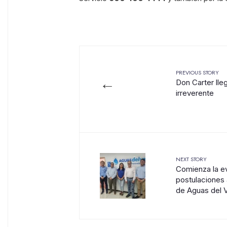
PREVIOUS STORY
←
Don Carter ll
irreverente
NEXT STORY
Comienza la ev
postulaciones 
de Aguas del V