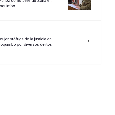
Muñoz como Jefe de Zona en
Coquimbo
→
ujer prófuga de la justicia en
Coquimbo por diversos delitos