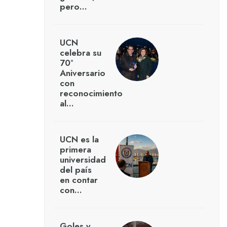
pero…
UCN
celebra su
70°
Aniversario
con
reconocimiento
al…
UCN es la
primera
universidad
del país
en contar
con…
Goles y