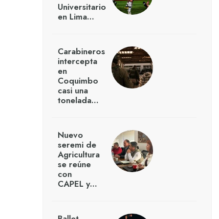
Universitario
en Lima…
Carabineros
intercepta
en
Coquimbo
casi una
tonelada…
Nuevo
seremi de
Agricultura
se reúne
con
CAPEL y…
Ballet