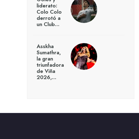
liderato:
Colo Colo
derrotó a
un Club…
Asskha
Sumathra,
la gran
triunfadora
de Viña
2026,…