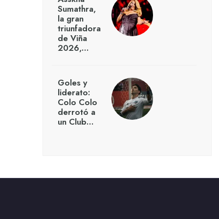
Sumathra,
la gran
triunfadora
de Viña
2026,…
Goles y
liderato:
Colo Colo
derrotó a
un Club…