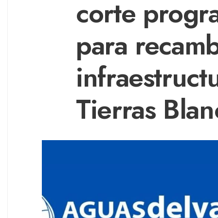
corte progr
para recamb
infraestruct
Tierras Blan