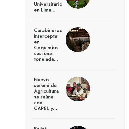
Universitario
en Lima…
Carabineros
intercepta
en
Coquimbo
casi una
tonelada…
Nuevo
seremi de
Agricultura
se reúne
con
CAPEL y…
Ballet